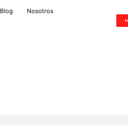
Blog
Nosotros
M
l de Idiomas
s en Internet, hacer crecer tu conocimiento y aprender más