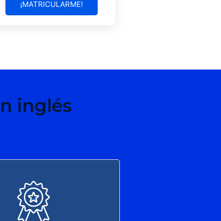
¡MATRICULARME!
n inglés