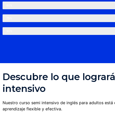
Nivel Intermedio bajo
60%
Nivel Intermedio alto
75%
Nivel Avanzado
90%
Descubre lo que logrará
intensivo
Nuestro curso semi intensivo de inglés para adultos está
aprendizaje flexible y efectiva.