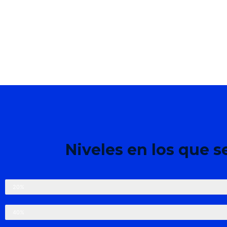
Niveles en los que s
Nivel Principiante
20%
Nivel Básico
40%