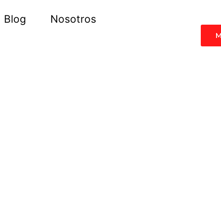
Blog
Nosotros
M
N
MA
dio