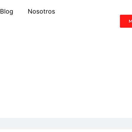
Blog
Nosotros
M
l de Idiomas
s en Internet, hacer crecer tu conocimiento y aprender más