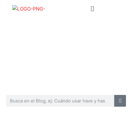
Blog del Centro Cultural de
Idiomas
Descubre aquí contenidos prácticos para aprender
idiomas en Internet, hacer crecer tu conocimiento y
aprender más de los idiomas.